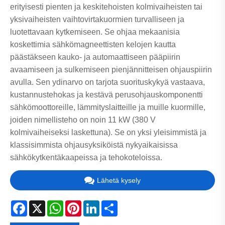
erityisesti pienten ja keskitehoisten kolmivaiheisten tai
yksivaiheisten vaihtovirtakuormien turvalliseen ja
luotettavaan kytkemiseen. Se ohjaa mekaanisia
koskettimia sähkömagneettisten kelojen kautta
päästäkseen kauko- ja automaattiseen pääpiirin
avaamiseen ja sulkemiseen pienjännitteisen ohjauspiirin
avulla. Sen ydinarvo on tarjota suorituskykyä vastaava,
kustannustehokas ja kestävä perusohjauskomponentti
sähkömoottoreille, lämmityslaitteille ja muille kuormille,
joiden nimellisteho on noin 11 kW (380 V
kolmivaiheiseksi laskettuna). Se on yksi yleisimmistä ja
klassisimmista ohjausyksiköistä nykyaikaisissa
sähkökytkentäkaapeissa ja tehokoteloissa.
Lähetä kysely
Facebook
X
WhatsApp
Pinterest
LinkedIn
Share