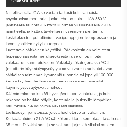
Ominaisuudet:
Nimellisvirralla 21A se vastaa tarkasti kolmivaiheista
asynkronista moottoria, jonka teho on noin 11 kW 380 V
jännitteellä tai noin 4,6 kW:n kuormaa yksivaiheisella 220 V
jännitteellä, ja kattaa täydellisesti useimpien pienten ja
keskikokoisten puhaltimien, vesipumppujen, kompressorien ja
lämmityspiirien nykyiset tarpeet.
Luotettava sähköinen käyttöikä: Pääkosketin on valmistettu
hopeapohjaisesta metalliseoksesta ja se on optimoitu
valokaaren sammutukseen. Vakiokäyttökategoriassa AC-3
(moottorin käynnistyspysäytys) se voi varmistaa luotettavan
sähköisen toiminnan kymmeniä tuhansia tai jopa yli 100 000
kertaa täyttäen teollisissa ympäristöissä usein asetetut
käynnistyspysäytysvaatimukset.
Käämin rakenne kestää hyvin jännitteen vaihteluita, ja koko
rakenne on herkkä pölylle, kosteudelle ja tietyille lämpötilan
muutoksille. Se voi toimia vakaasti yleisissä
teollisuusympäristöissä, joissa huoltotarve on vähäinen.
Korkealaatuinen 21 A AC sähkökontaktori asennetaan tavallisesti
35 mm:n DIN-kiskoon, ja se voidaan järjestää siististi muiden