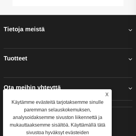
Tietoja meistä
Tuotteet
Ota meihin yhteyttä
X
Käytämme evästeitä tarjotaksemme sinulle
paremman selauskokemuksen,
SEURAA MEITÄ
analysoidaksemme sivuston liikennettä ja
mukauttaaksemme sisältöä. Käyttämällä tätä
sivustoa hyväksyt evästeiden