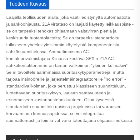
Tuotteen Kuvaus
Laajalla teollisuuden alalla, joka vaatii edistynyttä automaatiota
ja sähköohjausta, 21A virtataso on laajalti käytetty leikkauspiste -
se on tarpeeksi tehokas ohjaamaan valtavirran pieniä ja
keskisuuria tuotantolaitteita; Se on tarpeeksi standardoitu
tullakseen yhdeksi yleisimmin käytetyistä komponenteista
sähkösuunnittelussa. Ammattimaisena AC-
kontaktorivalmistajana Kiinassa kestävä SPX:n 21A AC-
sähkökontaktorimme on tämän valikoiman "yleinen kulmakivi".
Se ei tavoittele äärimmäisiä suorituskykyparametreja, mutta
tarjoaa insinööreille ja järjestelmäintegraattoreille "no error" -
standardivalikoiman, joka perustuu klassiseen suunnitteluun,
luotettavaan suorituskykyyn, laajaan saatavuuteen ja
erinomaiseen kustannustehokkuuteen. Olipa kyseessä
standardoitu suunnittelu uusissa projekteissa tai varaosien
korvaaminen kunnossapidossa, se voi integroitua
saumattomasti ja toimia vahvana toteuttajana ohjaussilmukassa.