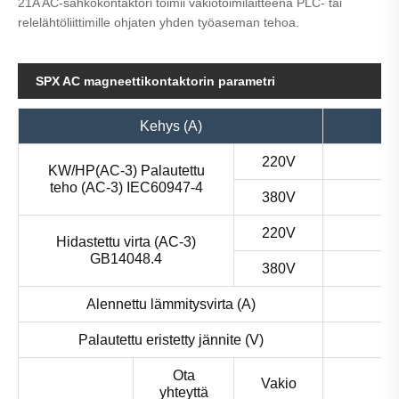
21A AC-sähkökontaktori toimii vakiotoimilaitteena PLC- tai
relelähtöliittimille ohjaten yhden työaseman tehoa.
SPX AC magneettikontaktorin parametri
Kehys (A)
220V
KW/HP(AC-3) Palautettu
teho (AC-3) IEC60947-4
380V
220V
Hidastettu virta (AC-3)
GB14048.4
380V
Alennettu lämmitysvirta (A)
Palautettu eristetty jännite (V)
Ota
Vakio
yhteyttä