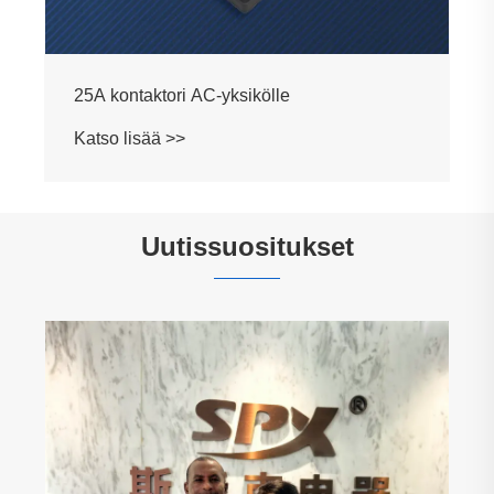
Uutissuositukset
Kuinka valita oikea muotoiltu kotelon
katkaisija sovelluksellesi
Katso lisää >>