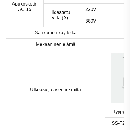
Apukosketin
AC-15
220V
Hidastettu
virta (A)
380V
Sähköinen käyttöikä
Mekaaninen elämä
Ulkoasu ja asennusmitta
Tyyppi
SS-T21