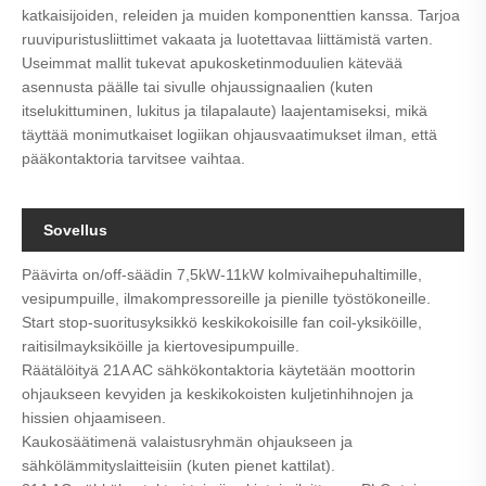
katkaisijoiden, releiden ja muiden komponenttien kanssa. Tarjoa
ruuvipuristusliittimet vakaata ja luotettavaa liittämistä varten.
Useimmat mallit tukevat apukosketinmoduulien kätevää
asennusta päälle tai sivulle ohjaussignaalien (kuten
itselukittuminen, lukitus ja tilapalaute) laajentamiseksi, mikä
täyttää monimutkaiset logiikan ohjausvaatimukset ilman, että
pääkontaktoria tarvitsee vaihtaa.
Sovellus
Päävirta on/off-säädin 7,5kW-11kW kolmivaihepuhaltimille,
vesipumpuille, ilmakompressoreille ja pienille työstökoneille.
Start stop-suoritusyksikkö keskikokoisille fan coil-yksiköille,
raitisilmayksiköille ja kiertovesipumpuille.
Räätälöityä 21A AC sähkökontaktoria käytetään moottorin
ohjaukseen kevyiden ja keskikokoisten kuljetinhihnojen ja
hissien ohjaamiseen.
Kaukosäätimenä valaistusryhmän ohjaukseen ja
sähkölämmityslaitteisiin (kuten pienet kattilat).