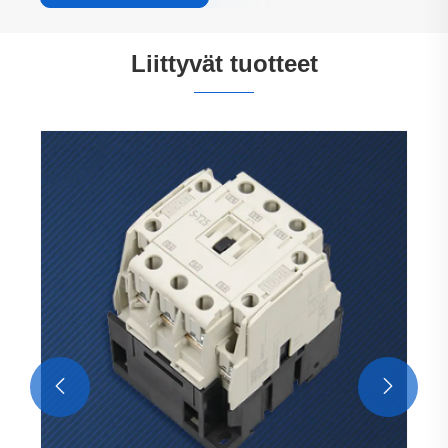
Liittyvät tuotteet
65 A:n kontaktori kantovirtayksikölle
Katso lisää >>

