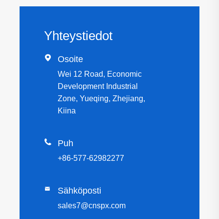
Yhteystiedot

Osoite
Wei 12 Road, Economic
Development Industrial
Zone, Yueqing, Zhejiang,
Kiina

Puh
+86-577-62982277

Sähköposti
sales7@cnspx.com